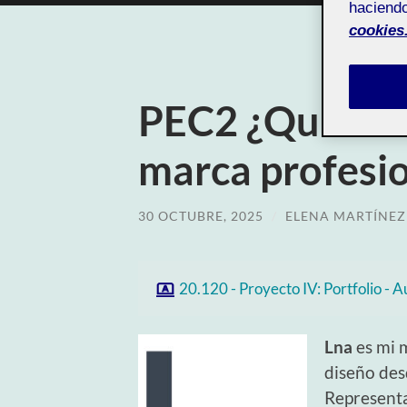
haciendo
cookies
PEC2 ¿Quién s
marca profesi
30 OCTUBRE, 2025
/
ELENA MARTÍNEZ
20.120 - Proyecto IV: Portfolio - A
Lna
es mi 
diseño desd
Representa