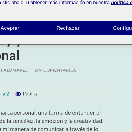
 clic abajo, u obtener más información en nuestra
política 
.
Aceptar
Rechazar
Configu
oy yo? Creando la
onal
 PALOMARES
/
SIN COMENTARIOS
ula 2
Pública
marca personal, una forma de entender el
e la sencillez, la emoción y la creatividad.
 mi manera de comunicar a través de lo