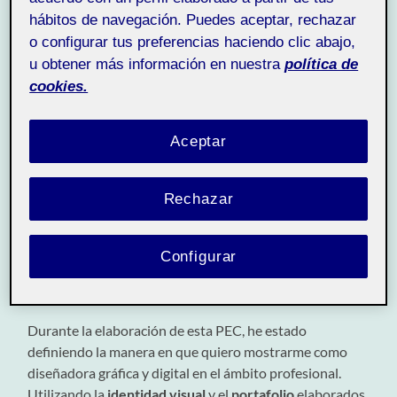
hábitos de navegación. Puedes aceptar, rechazar
o configurar tus preferencias haciendo clic abajo,
u obtener más información en nuestra
política de
PEC 4 – Y así me quiero
cookies.
presentar al mundo.
Aceptar
7 ENERO, 2026
/
SIN COMENTARIOS
Rechazar
20.120 - Proyecto IV:
Pública
Portfolio - Aula 2
Configurar
Hola compañeros, os voy ha hacer un breve
introducción del proceso de desarrollo de esta actividad.
Durante la elaboración de esta PEC, he estado
definiendo la manera en que quiero mostrarme como
diseñadora gráfica y digital en el ámbito profesional.
Utilizando la
identidad visual
y el
portafolio
elaborados