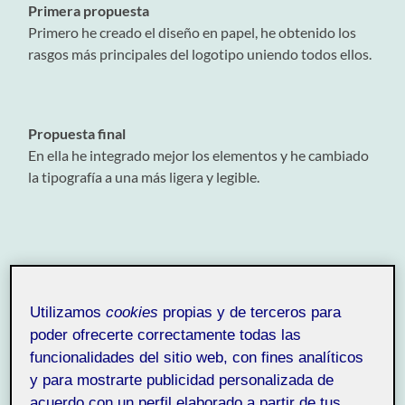
Primera propuesta
Primero he creado el diseño en papel, he obtenido los
rasgos más principales del logotipo uniendo todos ellos.
Propuesta final
En ella he integrado mejor los elementos y he cambiado
la tipografía a una más ligera y legible.
Espero que os guste el cambio.
Utilizamos
cookies
propias y de terceros para
Un saludo.
poder ofrecerte correctamente todas las
funcionalidades del sitio web, con fines analíticos
Proyecto I. Identidad y marca 20.117
.
LECTURA DEL MÓDULO 2. DISEÑO DE MARCAS
y para mostrarte publicidad personalizada de
acuerdo con un perfil elaborado a partir de tus